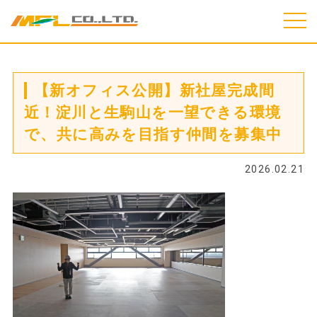
togg
navi
【新オフィス公開】新社屋完成間
近！淀川と生駒山を一望できる環境
で、共に高みを目指す仲間を募集中
2026.02.21